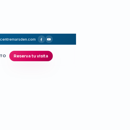
@centremarsden.com
Reserva tu visita
TO